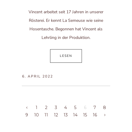
Vincent arbeitet seit 17 Jahren in unserer
Rösterei. Er kennt La Semeuse wie seine
Hosentasche. Begonnen hat Vincent als
Lehrling in der Produktion.
LESEN
6. APRIL 2022
1
2
3
4
5
6
7
8
9
10
11
12
13
14
15
16