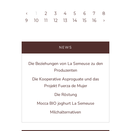
1
2
3
4
5
6
7
8
9
10
11
12
13
14
15
16
NEWS
Die Beziehungen von La Semeuse zu den
Produzenten
Die Kooperative Asproguate und das
Projekt Fuerza de Mujer
Die Röstung
Mocca BIO joghurt La Semeuse
Milchalternativen