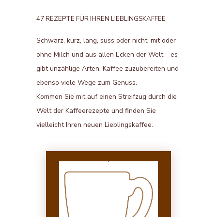
47 REZEPTE FÜR IHREN LIEBLINGSKAFFEE
Schwarz, kurz, lang, süss oder nicht, mit oder
ohne Milch und aus allen Ecken der Welt – es
gibt unzählige Arten, Kaffee zuzubereiten und
ebenso viele Wege zum Genuss.
Kommen Sie mit auf einen Streifzug durch die
Welt der Kaffeerezepte und finden Sie
vielleicht Ihren neuen Lieblingskaffee.
Für einen Espresso wird eine
kleine Menge kochendes Wasser
und Dampf durch fein
gemahlenen und festgedrückten
Kaffee gepresst (Kaffeekocher
oder Automat) . Espresso ist in der