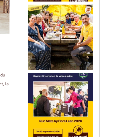
 du
t, la