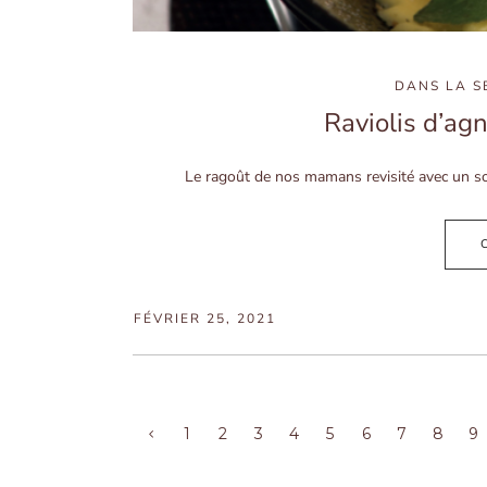
DANS
LA S
Raviolis d’ag
Le ragoût de nos mamans revisité avec un sou
FÉVRIER 25, 2021
1
2
3
4
5
6
7
8
9