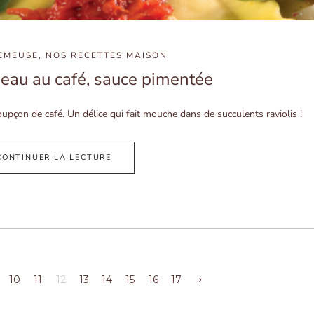
EMEUSE
,
NOS RECETTES MAISON
neau au café, sauce pimentée
pçon de café. Un délice qui fait mouche dans de succulents raviolis !
CONTINUER LA LECTURE
10
11
12
13
14
15
16
17