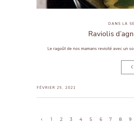
DANS
LA S
Raviolis d’ag
Le ragoût de nos mamans revisité avec un sou
C
FÉVRIER 25, 2021
1
2
3
4
5
6
7
8
9