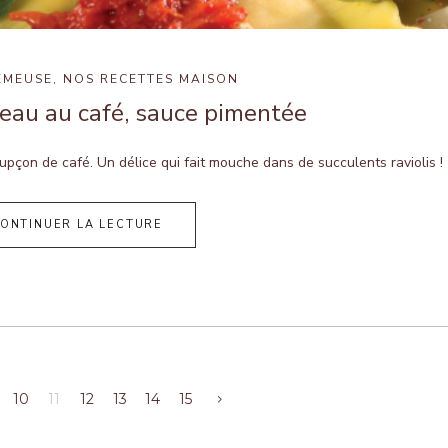
EMEUSE
,
NOS RECETTES MAISON
neau au café, sauce pimentée
pçon de café. Un délice qui fait mouche dans de succulents raviolis !
ONTINUER LA LECTURE
10
11
12
13
14
15